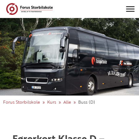
Navigasj
Forus Storbilskole
Kurs
Alle
Buss (D)
Førerkort Klasse D –