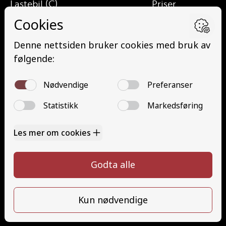
Lastebil (C)
Priser
Lett lastebil (C1)
Elevside
Lastebil med henger (CE)
Ansatte
Lett lastebil med henger (C1E)
Kontakt oss
Buss (D)
Åpenhetsloven
Minibuss (D1)
Angrerett
Minibuss med henger (D1E)
Buss med henger (DE)
Grunnutdanning (YSK)
Tilhenger (BE)
Kontakt oss
930 21 245
post@forusstorbilskole.no
Følg oss