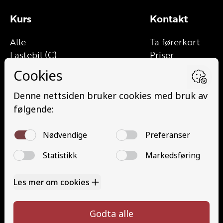
Kurs
Kontakt
Alle
Ta førerkort
Lastebil (C)
Priser
Lett lastebil (C1)
Elevside
Lastebil med henger (CE)
Ansatte
Lett lastebil med henger (C1E)
Kontakt oss
Buss (D)
Åpenhetsloven
Minibuss (D1)
Angrerett
Minibuss med henger (D1E)
Buss med henger (DE)
Grunnutdanning (YSK)
Tilhenger (BE)
Kontakt oss
930 21 245