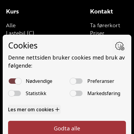
Kurs
Kontakt
Alle
Ta førerkort
Lastebil (C)
Priser
Lett lastebil (C1)
Elevside
Lastebil med henger (CE)
Ansatte
Lett lastebil med henger (C1E)
Kontakt oss
Buss (D)
Åpenhetsloven
Minibuss (D1)
Angrerett
Minibuss med henger (D1E)
Buss med henger (DE)
Grunnutdanning (YSK)
Tilhenger (BE)
Kontakt oss
930 21 245